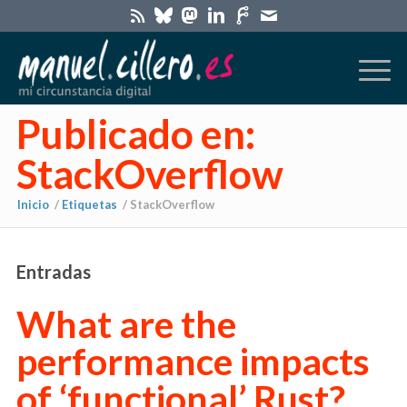
Publicado en:
StackOverflow
Inicio
/
Etiquetas
/
StackOverflow
Entradas
What are the
performance impacts
of ‘functional’ Rust?