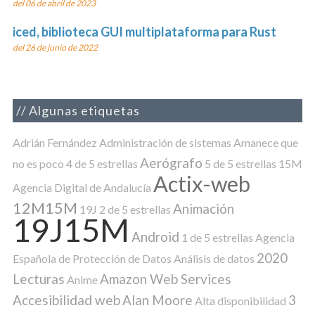
del 06 de abril de 2023
iced, biblioteca GUI multiplataforma para Rust
del 26 de junio de 2022
Algunas etiquetas
Adrián Fernández
Administración de sistemas
Amanece que
Aerógrafo
no es poco
4 de 5 estrellas
5 de 5 estrellas
15M
Actix-web
Agencia Digital de Andalucía
12M15M
Animación
19J
2 de 5 estrellas
19J15M
Android
1 de 5 estrellas
Agencia
2020
Española de Protección de Datos
Análisis de datos
Lecturas
Amazon Web Services
Anime
Accesibilidad web
Alan Moore
3
Alta disponibilidad