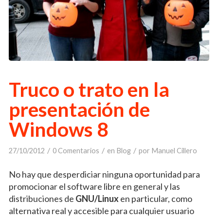
Truco o trato en la
presentación de
Windows 8
/
/
/
27/10/2012
0 Comentarios
en
Blog
por
Manuel Cillero
No hay que desperdiciar ninguna oportunidad para
promocionar el software libre en general y las
distribuciones de
GNU/Linux
en particular, como
alternativa real y accesible para cualquier usuario