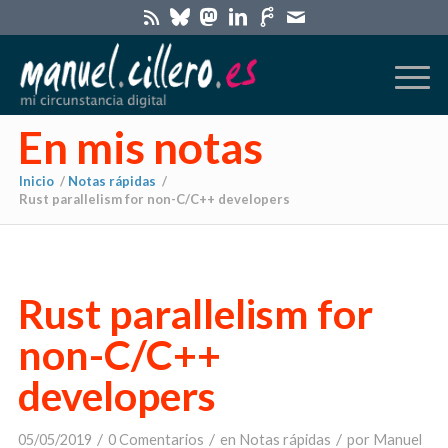
En mis notas
Inicio
/
Notas rápidas
/
Rust parallelism for non-C/C++ developers
Rust parallelism for
non-C/C++
developers
/
/
/
05/05/2019
0 Comentarios
en
Notas rápidas
por
Manuel