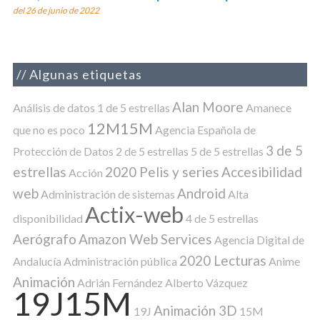
del 26 de junio de 2022
Algunas etiquetas
Alan Moore
Análisis de datos
1 de 5 estrellas
Amanece
12M15M
que no es poco
Agencia Española de
3 de 5
Protección de Datos
2 de 5 estrellas
5 de 5 estrellas
estrellas
2020 Pelis y series
Accesibilidad
Acción
web
Android
Administración de sistemas
Alta
Actix-web
disponibilidad
4 de 5 estrellas
Aerógrafo
Amazon Web Services
Agencia Digital de
2020 Lecturas
Andalucía
Administración pública
Anime
Animación
Adrián Fernández
Alberto Vázquez
19J15M
Animación 3D
19J
15M