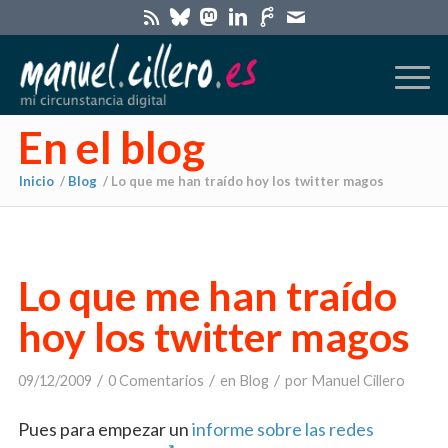
En el blog
Inicio
/
Blog
/
Lo que me han traído hoy los twitter magos
Lo que me han traído
hoy los twitter magos
/
/
/
09/12/2009
0 Comentarios
en
Blog
por
Manuel Cillero
Pues para empezar un
informe sobre las redes