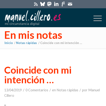
En mis notas
Inicio
/
Notas rápidas
/
Coincide con mi intención …
Coincide con mi
intención …
/
/
/
13/04/2019
0 Comentarios
en
Notas rápidas
por
Manuel
Cillero