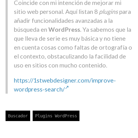
Coincide con mi intención de mejorar mi
sitio web personal. Aquí listan 8
plugins
para
añadir funcionalidades avanzadas a la
búsqueda en
WordPress
. Ya sabemos que la
que lleva de serie es muy básica y no tiene
en cuenta cosas como faltas de ortografía o
el contexto, obstaculizando la facilidad de
uso en sitios con mucho contenido.
https://1stwebdesigner.com/improve-
wordpress-search/