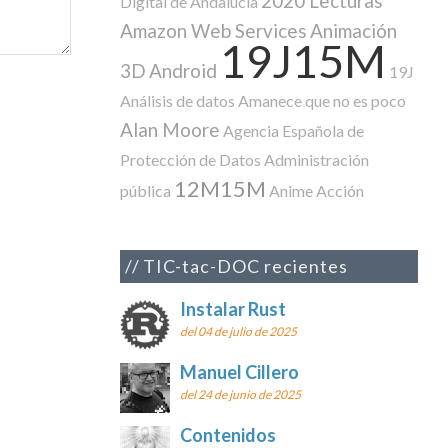
2020 Lecturas
Digital de Andalucía
Amazon Web Services
Animación
19J15M
3D
Android
19J
Análisis de datos
Amanece que no es poco
Alan Moore
Agencia Española de
Protección de Datos
Administración
12M15M
pública
Anime
Acción
TIC-tac-DOC recientes
Instalar Rust
del 04 de julio de 2025
Manuel Cillero
del 24 de junio de 2025
Contenidos