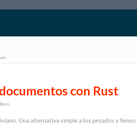
ust
y documentos con Rust
llero
iano. Una alternativa simple a los pesados ​​y llenos