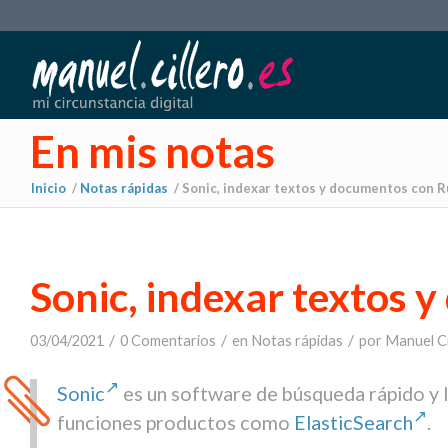
En mis notas
Inicio
/
Notas rápidas
/
Sonic, indexar textos y documentos con R
Sonic, indexar textos 
/
/
/
03/04/2021
0 Comentarios
en
Notas rápidas
por
Manuel Ci
Sonic
es un software de búsqueda rápido y liv
funciones productos como
ElasticSearch
.