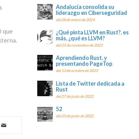
s
Andalucía consolida su
liderazgo en Ciberseguridad
del 28 de enero de 2024
D que
¿Qué pinta LLVM en Rust?, es
más, ¿qué es LLVM?
xterna.
del 21 de noviembre de 2022
Aprendiendo Rust, y
presentando PageTop
del 13 de octubre de 2022
Lista de Twitter dedicada a
Rust
del 27 de junio de 2022
52
del 25 de junio de 2022