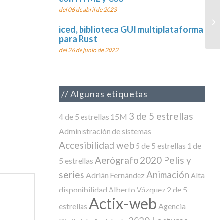
del 06 de abril de 2023
Gh
lo
iced, biblioteca GUI multiplataforma
para Rust
del 26 de junio de 2022
Algunas etiquetas
3 de 5 estrellas
4 de 5 estrellas
15M
Administración de sistemas
Accesibilidad web
5 de 5 estrellas
1 de
Aerógrafo
2020 Pelis y
5 estrellas
series
Animación
Adrián Fernández
Alta
disponibilidad
Alberto Vázquez
2 de 5
Actix-web
estrellas
Agencia