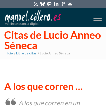
Citas de Lucio Anneo
Séneca
Inicio
/
Libro de citas
/
Lucio Anneo Séneca
A los que corren …
A los que corren en un