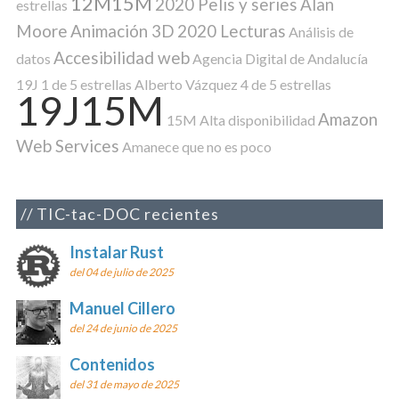
12M15M
2020 Pelis y series
Alan
estrellas
Moore
Animación 3D
2020 Lecturas
Análisis de
Accesibilidad web
datos
Agencia Digital de Andalucía
19J
1 de 5 estrellas
Alberto Vázquez
4 de 5 estrellas
19J15M
Amazon
15M
Alta disponibilidad
Web Services
Amanece que no es poco
TIC-tac-DOC recientes
Instalar Rust
del 04 de julio de 2025
Manuel Cillero
del 24 de junio de 2025
Contenidos
del 31 de mayo de 2025