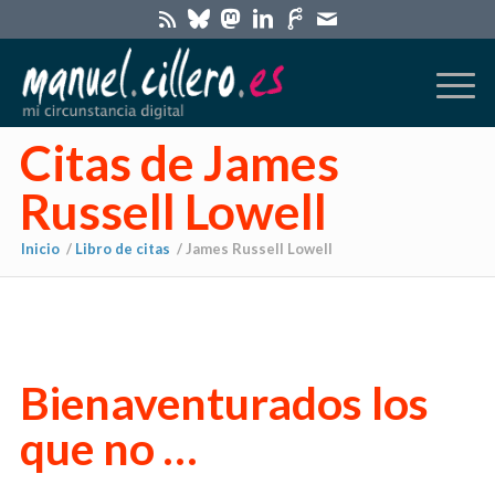
Citas de James
Russell Lowell
Inicio
/
Libro de citas
/
James Russell Lowell
Bienaventurados los
que no …