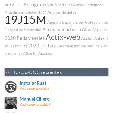
Services
Aerógrafo
5 de 5 estrellas
Adrián Fernández
Alta disponibilidad
15M
Análisis de datos
19J15M
Agencia Española de Protección de
Accesibilidad web
Alan Moore
Datos
4 de 5 estrellas
Actix-web
2020 Pelis y series
Acción
Anime
1
2020 Lecturas
de 5 estrellas
Administración pública
2 de
5 estrellas
Alberto Vázquez
TIC-tac-DOC recientes
Instalar Rust
del 04 de julio de 2025
Manuel Cillero
del 24 de junio de 2025