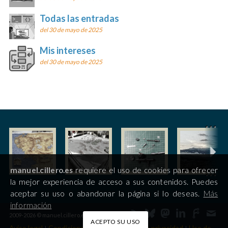
Todas las entradas
del 30 de mayo de 2025
Mis intereses
del 30 de mayo de 2025
manuel.cillero.es
requiere el uso de cookies para ofrecer
la mejor experiencia de acceso a sus contenidos. Puedes
aceptar su uso o abandonar la página si lo deseas.
Más
información
2009-2026 © manuel.cillero.es
ACEPTO SU USO
Aviso legal
Condiciones de uso
Política de privacidad
Uso de