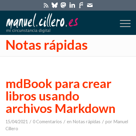
Notas rápidas
mdBook para crear
libros usando
archivos Markdown
/
/
/
15/04/2021
0 Comentarios
en
Notas rápidas
por
Manuel
Cillero