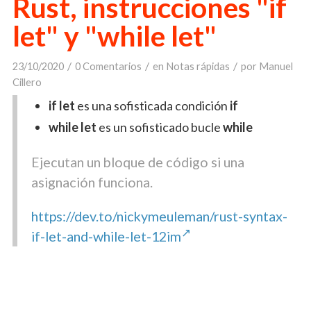
Rust, instrucciones "if
let" y "while let"
/
/
/
23/10/2020
0 Comentarios
en
Notas rápidas
por
Manuel
Cillero
if let
es una sofisticada condición
if
while let
es un sofisticado bucle
while
Ejecutan un bloque de código si una
asignación funciona.
https://dev.to/nickymeuleman/rust-syntax-
if-let-and-while-let-12im