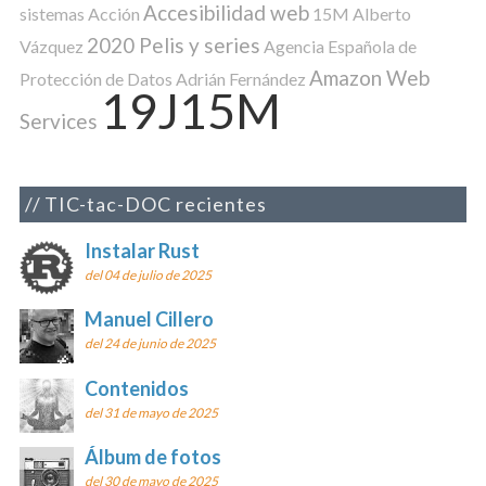
Accesibilidad web
sistemas
Acción
15M
Alberto
2020 Pelis y series
Vázquez
Agencia Española de
Amazon Web
Protección de Datos
Adrián Fernández
19J15M
Services
TIC-tac-DOC recientes
Instalar Rust
del 04 de julio de 2025
Manuel Cillero
del 24 de junio de 2025
Contenidos
del 31 de mayo de 2025
Álbum de fotos
del 30 de mayo de 2025