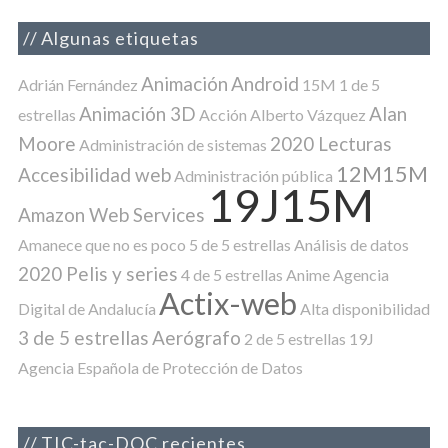
Algunas etiquetas
Animación
Android
Adrián Fernández
15M
1 de 5
Animación 3D
Alan
estrellas
Acción
Alberto Vázquez
Moore
2020 Lecturas
Administración de sistemas
12M15M
Accesibilidad web
Administración pública
19J15M
Amazon Web Services
Amanece que no es poco
5 de 5 estrellas
Análisis de datos
2020 Pelis y series
4 de 5 estrellas
Anime
Agencia
Actix-web
Digital de Andalucía
Alta disponibilidad
3 de 5 estrellas
Aerógrafo
2 de 5 estrellas
19J
Agencia Española de Protección de Datos
TIC-tac-DOC recientes