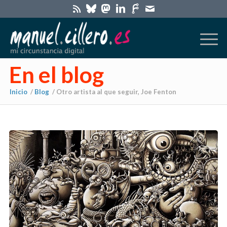
En el blog
Inicio
/
Blog
/
Otro artista al que seguir, Joe Fenton