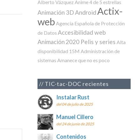
Alberto Vázquez
Anime
4 de 5 estrellas
Actix-
Animación 3D
Android
web
Agencia Española de Protección
Accesibilidad web
de Datos
Animación
2020 Pelis y series
Alta
disponibilidad
15M
Administración de
sistemas
Amanece que no es poco
TIC-tac-DOC recientes
Instalar Rust
del 04 de julio de 2025
Manuel Cillero
del 24 de junio de 2025
Contenidos