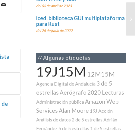
del 06 de abril de 2023
iced, biblioteca GUI multiplataforma
para Rust
del 26 de junio de 2022
ista
Algunas etiquetas
19J15M
12M15M
3 de 5
Agencia Digital de Andalucía
estrellas
Aerógrafo
2020 Lecturas
Amazon Web
Administración pública
s de
Services
Alan Moore
19J
Acción
Análisis de datos
2 de 5 estrellas
Adrián
Fernández
5 de 5 estrellas
1 de 5 estrellas