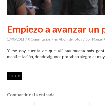
Empiezo a avanzar un 
/
/
/
19/06/2011
0 Comentarios
en
Álbum de fotos
por
Manuel C
Y me doy cuenta de que allí hay mucha más gente 
manifestación, donde algunos portaban alegorías muy 
Compartir esta entrada