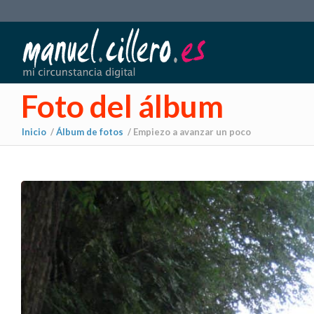
Foto del álbum
Inicio
/
Álbum de fotos
/
Empiezo a avanzar un poco