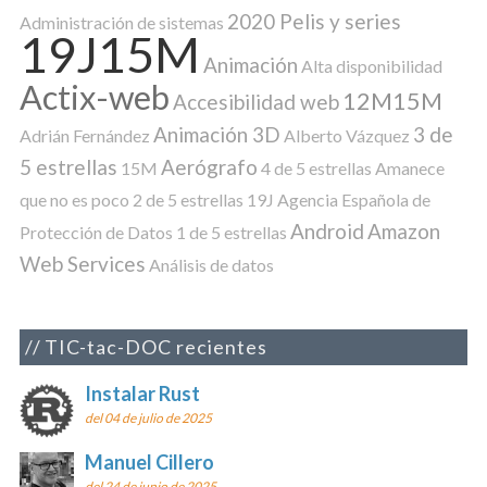
2020 Pelis y series
Administración de sistemas
19J15M
Animación
Alta disponibilidad
Actix-web
12M15M
Accesibilidad web
Animación 3D
3 de
Adrián Fernández
Alberto Vázquez
5 estrellas
Aerógrafo
15M
4 de 5 estrellas
Amanece
que no es poco
2 de 5 estrellas
19J
Agencia Española de
Android
Amazon
Protección de Datos
1 de 5 estrellas
Web Services
Análisis de datos
TIC-tac-DOC recientes
Instalar Rust
del 04 de julio de 2025
Manuel Cillero
del 24 de junio de 2025