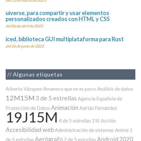
del 13 de marzo de 2025
uiverse, para compartir y usar elementos
personalizados creados con HTML y CSS
del 06 de abril de 2023
iced, biblioteca GUI multiplataforma para Rust
del 26 de junio de 2022
Algunas etiquetas
Alberto Vázquez
Amanece que no es poco
Análisis de datos
12M15M
3 de 5 estrellas
Agencia Española de
Animación
Protección de Datos
Adrián Fernández
19J15M
4 de 5 estrellas
19J
Acción
Accesibilidad web
Administración de sistemas
Anime
1
Aerógrafo
Android
2020
de 5 estrellas
2 de 5 estrellas