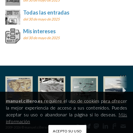
del 30 de mayo de 2025
Todas las entradas
del 30 de mayo de 2025
Mis intereses
del 30 de mayo de 2025
manuel.cillero.es
requiere el uso de cookies para ofrecer
la mejor experiencia de acceso a sus contenidos. Puedes
aceptar su uso o abandonar la página si lo deseas.
Más
información
2009-2026 © manuel.cillero.es
ACEPTO SU USO