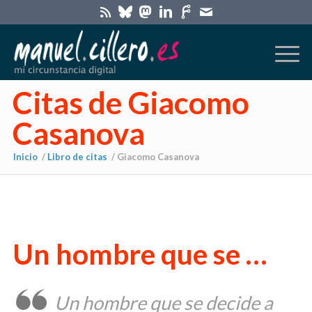
Citas de Giacomo
Casanova
Inicio
/
Libro de citas
/
Giacomo Casanova
Un hombre que se …
Un hombre que se decide a