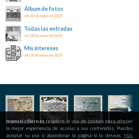
Álbum de fotos
del 30 de mayo de 2025
Todas las entradas
del 30 de mayo de 2025
Mis intereses
del 30 de mayo de 2025
manuel.cillero.es
requiere el uso de cookies para ofrecer
la mejor experiencia de acceso a sus contenidos. Puedes
aceptar su uso o abandonar la página si lo deseas.
Más