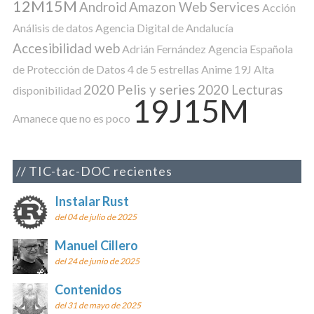
12M15M
Android
Amazon Web Services
Acción
Análisis de datos
Agencia Digital de Andalucía
Accesibilidad web
Adrián Fernández
Agencia Española
de Protección de Datos
4 de 5 estrellas
Anime
19J
Alta
2020 Pelis y series
2020 Lecturas
disponibilidad
19J15M
Amanece que no es poco
TIC-tac-DOC recientes
Instalar Rust
del 04 de julio de 2025
Manuel Cillero
del 24 de junio de 2025
Contenidos
del 31 de mayo de 2025