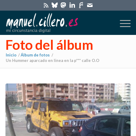
Foto del álbum
Inicio
/
Álbum de fotos
/
Un Hummer aparcado en línea en la p*** calle O.O