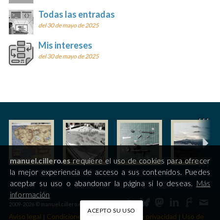
Todas las entradas
del 30 de mayo de 2025
Mis intereses
del 30 de mayo de 2025
manuel.cillero.es
requiere el uso de cookies para ofrecer
la mejor experiencia de acceso a sus contenidos. Puedes
aceptar su uso o abandonar la página si lo deseas.
Más
información
2009-2026 © manuel.cillero.es
ACEPTO SU USO
Aviso legal
Condiciones de uso
Política de privacidad
Uso de
|
|
|