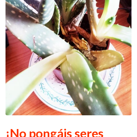
¡No pongáis seres