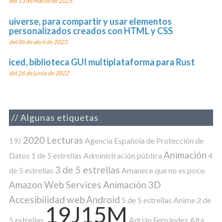
del 13 de marzo de 2025
uiverse, para compartir y usar elementos
personalizados creados con HTML y CSS
del 06 de abril de 2023
iced, biblioteca GUI multiplataforma para Rust
del 26 de junio de 2022
Algunas etiquetas
2020 Lecturas
19J
Agencia Española de Protección de
Animación
Datos
1 de 5 estrellas
Administración pública
4
3 de 5 estrellas
de 5 estrellas
Amanece que no es poco
Amazon Web Services
Animación 3D
Accesibilidad web
Android
5 de 5 estrellas
Anime
2 de
19J15M
5 estrellas
Adrián Fernández
Alta