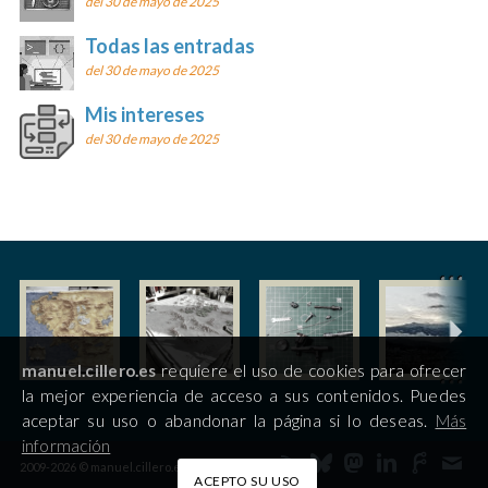
del 30 de mayo de 2025
Todas las entradas
del 30 de mayo de 2025
Mis intereses
del 30 de mayo de 2025
manuel.cillero.es
requiere el uso de cookies para ofrecer
la mejor experiencia de acceso a sus contenidos. Puedes
aceptar su uso o abandonar la página si lo deseas.
Más
información
2009-2026 © manuel.cillero.es
ACEPTO SU USO