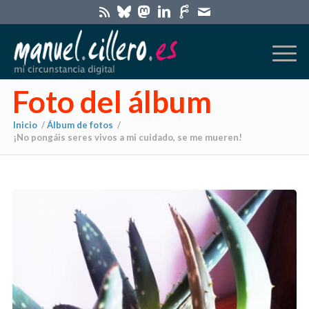
Foto del álbum
Inicio
/
Álbum de fotos
/
¡No pongáis seres vivos a mi cuidado, se me mueren!