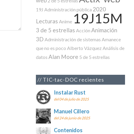
web
2 de 5 estrellas
2020
19J
Administración pública
19J15M
Lecturas
Anime
3 de 5 estrellas
Animación
Acción
3D
Administración de sistemas
Amanece
que no es poco
Alberto Vázquez
Análisis de
Alan Moore
datos
5 de 5 estrellas
TIC-tac-DOC recientes
Instalar Rust
del 04 de julio de 2025
Manuel Cillero
del 24 de junio de 2025
Contenidos