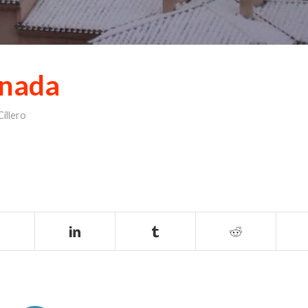
anada
illero