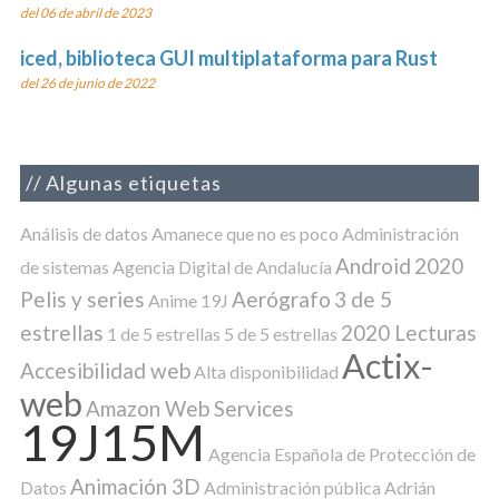
del 06 de abril de 2023
iced, biblioteca GUI multiplataforma para Rust
del 26 de junio de 2022
Algunas etiquetas
Análisis de datos
Amanece que no es poco
Administración
Android
2020
de sistemas
Agencia Digital de Andalucía
Pelis y series
Aerógrafo
3 de 5
Anime
19J
estrellas
2020 Lecturas
1 de 5 estrellas
5 de 5 estrellas
Actix-
Accesibilidad web
Alta disponibilidad
web
Amazon Web Services
19J15M
Agencia Española de Protección de
Animación 3D
Datos
Administración pública
Adrián