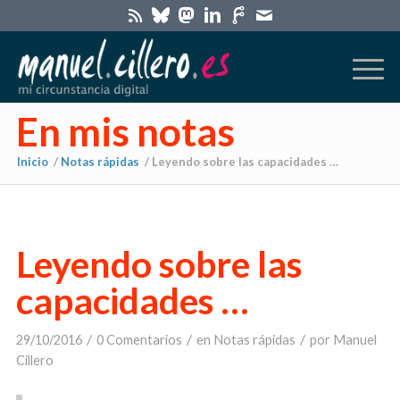
En mis notas
Inicio
/
Notas rápidas
/
Leyendo sobre las capacidades …
Leyendo sobre las
capacidades …
/
/
/
29/10/2016
0 Comentarios
en
Notas rápidas
por
Manuel
Cillero