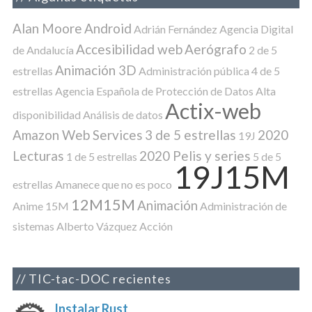
Alan Moore
Android
Adrián Fernández
Agencia Digital
Accesibilidad web
Aerógrafo
de Andalucía
2 de 5
Animación 3D
estrellas
Administración pública
4 de 5
estrellas
Agencia Española de Protección de Datos
Alta
Actix-web
disponibilidad
Análisis de datos
Amazon Web Services
3 de 5 estrellas
2020
19J
Lecturas
2020 Pelis y series
1 de 5 estrellas
5 de 5
19J15M
estrellas
Amanece que no es poco
12M15M
Animación
Anime
15M
Administración de
sistemas
Alberto Vázquez
Acción
TIC-tac-DOC recientes
Instalar Rust