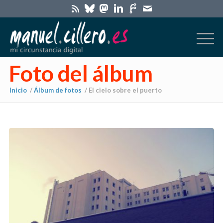
Foto del álbum
Inicio
/
Álbum de fotos
/
El cielo sobre el puerto