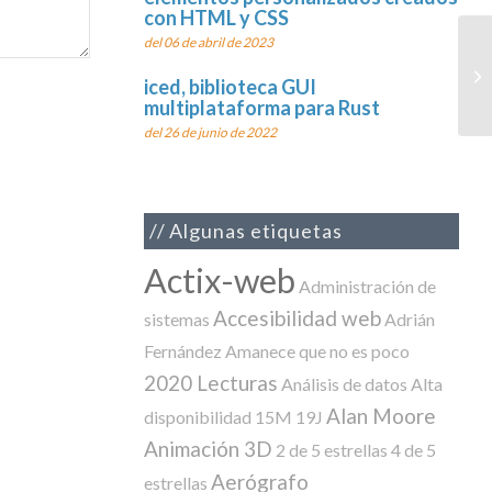
con HTML y CSS
del 06 de abril de 2023
Un
iced, biblioteca GUI
multiplataforma para Rust
del 26 de junio de 2022
Algunas etiquetas
Actix-web
Administración de
Accesibilidad web
sistemas
Adrián
Fernández
Amanece que no es poco
2020 Lecturas
Análisis de datos
Alta
Alan Moore
disponibilidad
15M
19J
Animación 3D
2 de 5 estrellas
4 de 5
Aerógrafo
estrellas