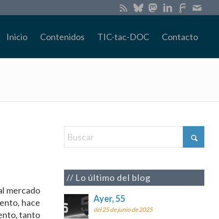
Inicio
Contenidos
TIC-tac-DOC
Contacto
Lo último del blog
al mercado
Ayer, 55
ento, hace
del 25 de junio de 2025
ento, tanto