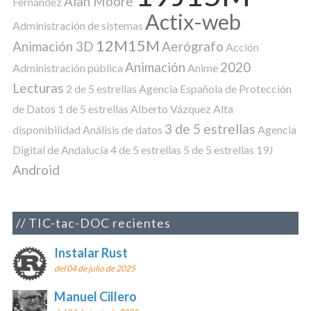
Alan Moore
Fernández
Actix-web
Administración de sistemas
12M15M
Animación 3D
Aerógrafo
Acción
Animación
2020
Administración pública
Anime
Lecturas
2 de 5 estrellas
Agencia Española de Protección
de Datos
1 de 5 estrellas
Alberto Vázquez
Alta
3 de 5 estrellas
disponibilidad
Análisis de datos
Agencia
Digital de Andalucía
4 de 5 estrellas
5 de 5 estrellas
19J
Android
TIC-tac-DOC recientes
Instalar Rust
del 04 de julio de 2025
Manuel Cillero