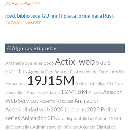
del 06 de abril de 2023
iced, biblioteca GUI multiplataforma para Rust
del 26 de junio de 2022
Algunas etiquetas
Actix-web
3 de 5
Amanece que no es poco
estrellas
Agencia Española de Protección de Datos
Adrián
19J15M
Fernández
5 de 5 estrellas
19J
4 de
12M15M
Amazon
5 estrellas
Análisis de datos
Acción
Web Services
Animación
Alberto Vázquez
Accesibilidad web
2020 Lecturas
2020 Pelis y
series
Animación 3D
Alta disponibilidad
Anime
15M
1
de 5 estrellas
Administración pública
Agencia Digital de