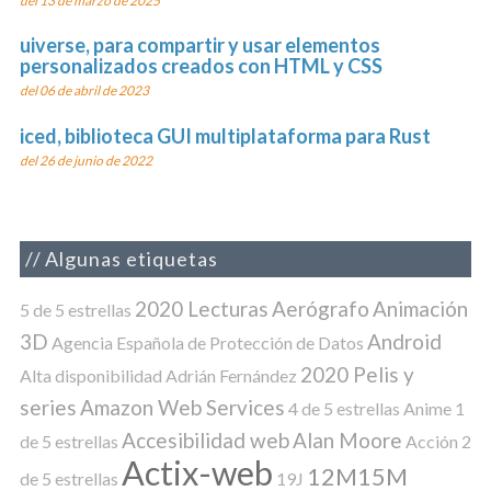
del 13 de marzo de 2025
uiverse, para compartir y usar elementos
personalizados creados con HTML y CSS
del 06 de abril de 2023
iced, biblioteca GUI multiplataforma para Rust
del 26 de junio de 2022
Algunas etiquetas
2020 Lecturas
Aerógrafo
Animación
5 de 5 estrellas
3D
Android
Agencia Española de Protección de Datos
2020 Pelis y
Alta disponibilidad
Adrián Fernández
series
Amazon Web Services
4 de 5 estrellas
Anime
1
Accesibilidad web
Alan Moore
de 5 estrellas
Acción
2
Actix-web
12M15M
de 5 estrellas
19J