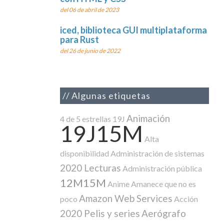
del 06 de abril de 2023
iced, biblioteca GUI multiplataforma
para Rust
del 26 de junio de 2022
Algunas etiquetas
Animación
4 de 5 estrellas
19J
19J15M
Alta
disponibilidad
Administración de sistemas
2020 Lecturas
Administración pública
12M15M
Anime
Amanece que no es
Amazon Web Services
poco
Acción
2020 Pelis y series
Aerógrafo