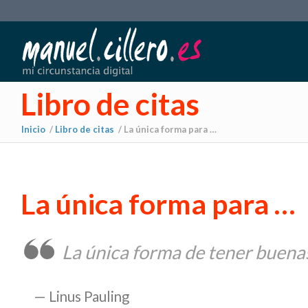
Libro de citas
Inicio
/
Libro de citas
/
La única forma para …
La única forma para …
La única forma de tener buenas
Linus Pauling