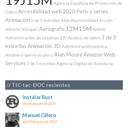
Agencia Española de Protección de
Accesibilidad web
2020 Pelis y series
Datos
Animación
5 de 5 estrellas
Alta disponibilidad
Acción
12M15M
Aerógrafo
Alberto Vázquez
Anime
3 de 5
Administración de sistemas
19J
Análisis de datos
estrellas
Animación 3D
Administración pública
Alan Moore
Amazon Web
Amanece que no es poco
Services
2 de 5 estrellas
Agencia Digital de Andalucía
TIC-tac-DOC recientes
Instalar Rust
del 04 de julio de 2025
Manuel Cillero
del 24 de junio de 2025