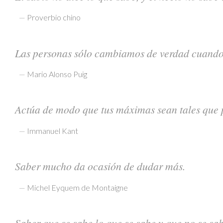
—
Proverbio chino
Las personas sólo cambiamos de verdad cuando 
—
Mario Alonso Puig
Actúa de modo que tus máximas sean tales que 
—
Immanuel Kant
Saber mucho da ocasión de dudar más.
—
Michel Eyquem de Montaigne
Saber que se sabe lo que se sabe y que no se sab