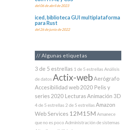
del 06 de abril de 2023
iced, biblioteca GUI multiplataforma
para Rust
del 26 de junio de 2022
Algunas etiquetas
3 de 5 estrellas
1 de 5 estrellas
Análisis
Actix-web
Aerógrafo
de datos
Accesibilidad web
2020 Pelis y
series
2020 Lecturas
Animación 3D
Amazon
4 de 5 estrellas
2 de 5 estrellas
12M15M
Web Services
Amanece
que no es poco
Administración de sistemas