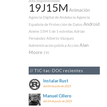
Alta disponibilidad
19J15M
Animación
Agencia Digital de Andalucía
Agencia
Android
Española de Protección de Datos
Anime
15M
5 de 5 estrellas
Adrián
Fernández
Alberto Vázquez
Alan
Administración pública
Acción
Moore
19J
TIC-tac-DOC recientes
Instalar Rust
del 04 de julio de 2025
Manuel Cillero
del 24 de junio de 2025