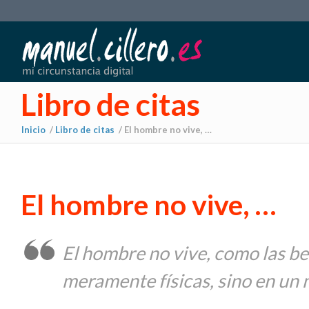
Libro de citas
Inicio
/
Libro de citas
/
El hombre no vive, …
El hombre no vive, …
El hombre no vive, como las be
meramente físicas, sino en un 