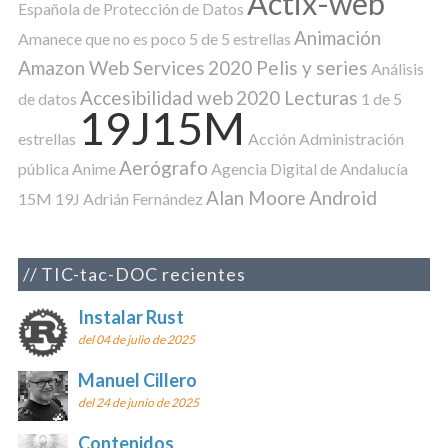
Actix-web
Española de Protección de Datos
Animación
Amanece que no es poco
5 de 5 estrellas
Amazon Web Services
2020 Pelis y series
Análisis
Accesibilidad web
2020 Lecturas
de datos
1 de 5
19J15M
estrellas
Acción
Administración
Aerógrafo
pública
Anime
Agencia Digital de Andalucía
Alan Moore
Android
15M
19J
Adrián Fernández
TIC-tac-DOC recientes
Instalar Rust
del 04 de julio de 2025
Manuel Cillero
del 24 de junio de 2025
Contenidos