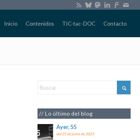
Inicio
Contenidos
TIC-tac-DOC
Contacto
.
Lo último del blog
Ayer, 55
del 25 de junio de 2025