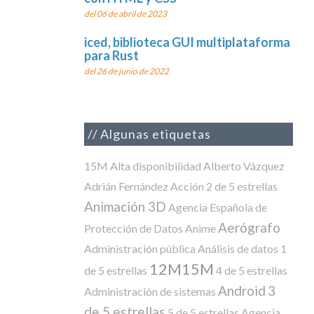
del 06 de abril de 2023
iced, biblioteca GUI multiplataforma
para Rust
del 26 de junio de 2022
Algunas etiquetas
15M
Alta disponibilidad
Alberto Vázquez
Adrián Fernández
Acción
2 de 5 estrellas
Animación 3D
Agencia Española de
Aerógrafo
Protección de Datos
Anime
Administración pública
Análisis de datos
1
12M15M
de 5 estrellas
4 de 5 estrellas
Android
3
Administración de sistemas
de 5 estrellas
5 de 5 estrellas
Agencia