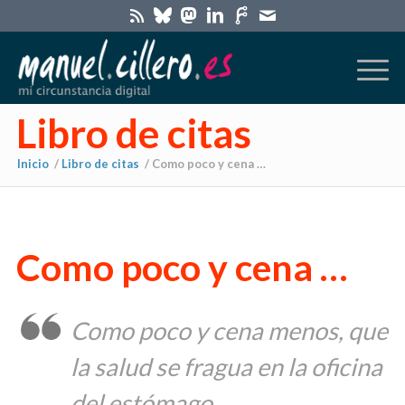
Libro de citas
Inicio
/
Libro de citas
/
Como poco y cena …
Como poco y cena …
Como poco y cena menos, que
la salud se fragua en la oficina
del estómago.