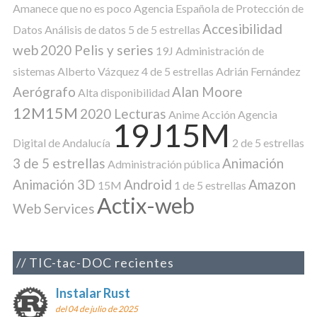
Amanece que no es poco
Agencia Española de Protección de
Accesibilidad
Datos
Análisis de datos
5 de 5 estrellas
web
2020 Pelis y series
19J
Administración de
sistemas
Alberto Vázquez
4 de 5 estrellas
Adrián Fernández
Aerógrafo
Alan Moore
Alta disponibilidad
12M15M
2020 Lecturas
Anime
Acción
Agencia
19J15M
Digital de Andalucía
2 de 5 estrellas
3 de 5 estrellas
Animación
Administración pública
Animación 3D
Android
Amazon
15M
1 de 5 estrellas
Actix-web
Web Services
TIC-tac-DOC recientes
Instalar Rust
del 04 de julio de 2025