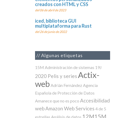
creados con HTML y CSS
del 06 de abril de 2023
iced, biblioteca GUI
multiplataforma para Rust
del 26 de junio de 2022
Algunas etiquetas
15M
Administración de sistemas
19J
Actix-
2020 Pelis y series
web
Adrián Fernández
Agencia
Española de Protección de Datos
Accesibilidad
Amanece que no es poco
web
Amazon Web Services
4 de 5
12M15M
estrellas
Análisis de datos