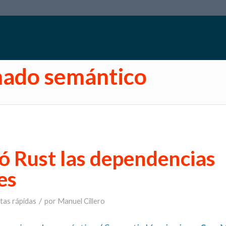
nado semántico
ó Rust las dependencias
es
/
tas rápidas
por
Manuel Cillero