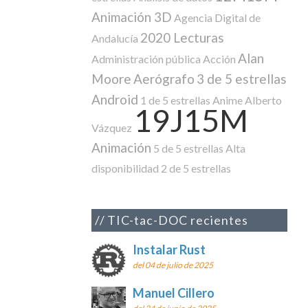
Animación 3D
Agencia Digital de
2020 Lecturas
Andalucía
Alan
Administración pública
Acción
Moore
Aerógrafo
3 de 5 estrellas
Android
1 de 5 estrellas
Anime
Alberto
19J15M
Vázquez
Animación
5 de 5 estrellas
Alta
disponibilidad
2 de 5 estrellas
TIC-tac-DOC recientes
Instalar Rust
del 04 de julio de 2025
Manuel Cillero