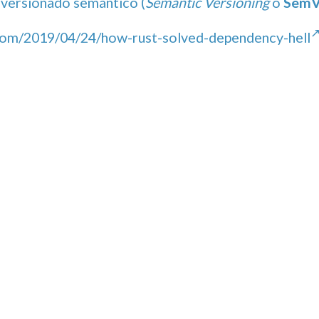
l
versionado semántico (
Semantic Versioning
o
SemV
.com/2019/04/24/how-rust-solved-dependency-hell