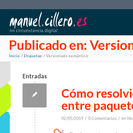
Publicado en: Versio
Inicio
/
Etiquetas
/
Versionado semántico
Entradas
Cómo resolvi
entre paquet
/
/
02/05/2019
0 Comentarios
en
No