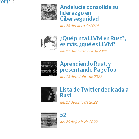
er
)
:
Andalucía consolida su
liderazgo en
Ciberseguridad
del 28 de enero de 2024
¿Qué pinta LLVM en Rust?,
es más, ¿qué es LLVM?
del 21 de noviembre de 2022
Aprendiendo Rust, y
presentando PageTop
del 13 de octubre de 2022
Lista de Twitter dedicada a
Rust
del 27 de junio de 2022
52
del 25 de junio de 2022