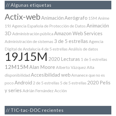
Algunas etiquetas
Actix-web
Animación
Aerógrafo
15M
Anime
Animación
19J
Agencia Española de Protección de Datos
3D
Amazon Web Services
Administración pública
3 de 5 estrellas
Administración de sistemas
Agencia
Digital de Andalucía
4 de 5 estrellas
Análisis de datos
19J15M
2020 Lecturas
1 de 5 estrellas
12M15M
Alan Moore
Alberto Vázquez
Alta
Accesibilidad web
disponibilidad
Amanece que no es
Android
2020 Pelis
poco
2 de 5 estrellas
5 de 5 estrellas
y series
Adrián Fernández
Acción
TIC-tac-DOC recientes