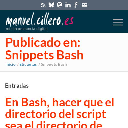
Publicado en:
Snippets Bash
Inicio
/
Etiquetas
/
Snippets Bash
Entradas
En Bash, hacer que el
directorio del script
sea el directorio de