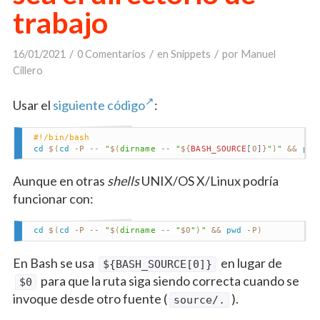
trabajo
/
/
/
16/01/2021
0 Comentarios
en
Snippets
por
Manuel
Cillero
Usar el
siguiente código
:
#!/bin/bash
cd
$(
cd
 -P -- 
"
$(
dirname
 -- 
"
${
BASH_SOURCE
[
0
]
}
"
)
"
&&
pwd
Aunque en otras
shells
UNIX/OS X/Linux podría
funcionar con:
cd
$(
cd
 -P -- 
"
$(
dirname
 -- 
"
$0
"
)
"
&&
pwd
 -P
)
En Bash se usa
en lugar de
${BASH_SOURCE[0]}
para que la ruta siga siendo correcta cuando se
$0
invoque desde otro fuente (
).
source/.