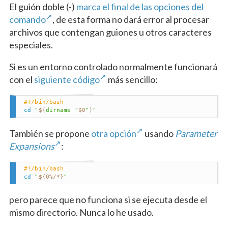
El guión doble (-)
marca el final de las opciones del
comando
, de esta forma no dará error al procesar
archivos que contengan guiones u otros caracteres
especiales.
Si es un entorno controlado normalmente funcionará
con el
siguiente código
más sencillo:
#!/bin/bash
cd
"
$(
dirname
"
$0
"
)
"
También se propone
otra opción
usando
Parameter
Expansions
:
#!/bin/bash
cd
"
${0
%
/
*}
"
pero parece que no funciona si se ejecuta desde el
mismo directorio. Nunca lo he usado.