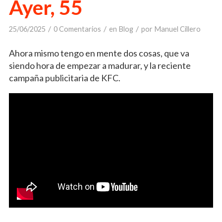
Ayer, 55
/
/
/
25/06/2025
0 Comentarios
en
Blog
por
Manuel Cillero
Ahora mismo tengo en mente dos cosas, que va
siendo hora de empezar a madurar, y la reciente
campaña publicitaria de KFC.